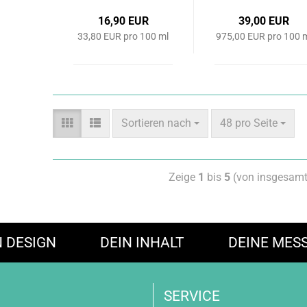
16,90 EUR
39,00 EUR
33,80 EUR pro 100 ml
975,00 EUR pro 100 
Sortieren nach
48 pro Seite
Zeige
1
bis
5
(von insgesam
N DESIGN
DEIN INHALT
DEINE MES
SERVICE